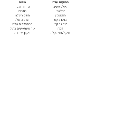
התיקים שלנו
אודות
האולטימטיבי
איך זה עובד
הקלאסי
כתבות
האמפטון
הסיפור שלנו
בנטו בוקס
הערכים שלנו
תיק גב קטן
ההתחייבות שלנו
זומה
איך משתמשים בתיק
תיק לשתיה קלה
ניקיון ושמירה
תיק כפול לשתיה קלה
בטיחות
תיק לסופר
אחריות
הקופסאות שלנו
הצהרת נגישות
הלכו אך לא נשכחו
שליחה