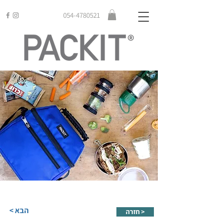
054-4780521
< הבא
חזרה >