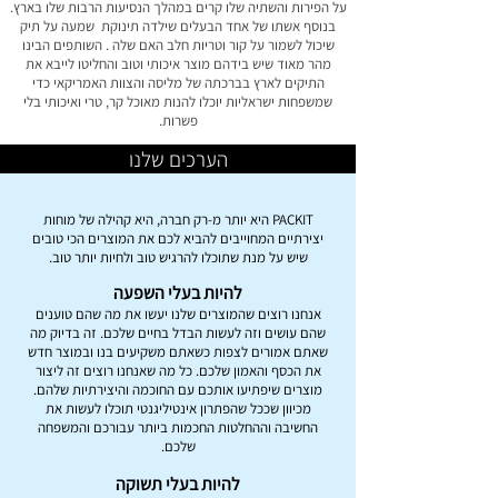
על הפירות והשתיה שלו קרים במהלך הנסיעות הרבות שלו בארץ.
בנוסף אשתו של אחד הבעלים שילדה תינוקת שמעה על תיק
שיכול לשמור על קור וטריות חלב האם שלה . השותפים הבינו
מהר מאוד שיש בידהם מוצר איכותי וטוב והחליטו לייבא את
התיקים לארץ בברכתה של מליסה והצוות האמריקאי כדי
שמשפחות ישראליות יוכלו להנות מאוכל קר, טרי ואיכותי בלי
פשרות.
הערכים שלנו
PACKIT היא יותר מ-רק חברה, היא קהילה של מוחות
יצירתיים המחוייבים להביא לכם את המוצרים הכי טובים
שיש על מנת שתוכלו להרגיש טוב ולחיות יותר טוב.
להיות בעלי השפעה
אנחנו רוצים שהמוצרים שלנו יעשו את מה שהם טוענים
שהם עושים וזה לעשות הבדל בחיים שלכם. זה בדיוק מה
שאתם אמורים לצפות כשאתם משקיעים בנו ובמוצר חדש
את הכסף והאמון שלכם. כל מה שאנחנו רוצים זה ליצור
מוצרים שיפתיעו אותכם עם החוכמה והיצירתיות שלהם.
מכיוון שככל שהפתרון אינטיליגנטי תוכלו לעשות את
החשיבה וההחלטות החכמות ביותר עבורכם והמשפחה
שלכם.
להיות בעלי תשוקה