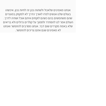
אנחנו מאמינים שלאכול ולשתות נכון זה לחיות נכון. איכשהו
בעולם שלנו אנשים למדו לאורך הדרך לא לפקפק במוצרים
שהם משתמשים בהם כשהם לוקחים איתם אוכל ושתיה לדרך.
העולם אמר לנו להסתדר ולסמוך על קולרים גדולים ולא בריאים
שלא באמת מקררים שום דבר. אנחנו מסרבים להתפשר ואנחנו
לא מאמינים שגם אתם צריכים להתפשר.
החזון שלנו הוא להמציא מחדש את הדרך שבה אנשים יכולים
לחיות יותר טוב ולעודד צרכנים לצפות ליותר טוב.
אנחנו
מבטיחים לספק מוצרים ללא פשרות שמעצימים את הצורך
שלכם לחיים יותר בריאים וטובים לפי ההגדרות שלכם. יום עם
אחד המוצרים שלנו אמור להיות פותח עיניים לגבי איך אפשר
לחיות בפשטות ולהנות מהחיים כשכל הפרטים הקטנים
מתחברים ביחד ליצור משהו בעל ערך ואינטיליגנציה. מגיעים
לכם את הפתרונות הכי טובים, חכמים, אפקטיבים והכי חשוב
"COOL". אנחנו מודים לכם על ההזדמנות למסור לידכם את
המוצר שאנחנו באמת מאמינים בו.
התיקים שלנו
אודות
האולטימטיבי
איך זה עובד
הקלאסי
כתבות
האמפטון
הסיפור שלנו
בנטו בוקס
הערכים שלנו