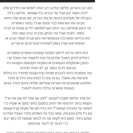
כמו רוב ההורים, מליסה קילינג רק רצתה לשלוח את הילדים שלה
לבית הספר עם אוכל טרי ובריא ככל שאפשר. מליסה גדלה
בקהילה של חקלאים באיווה ארצות הברית, שם אמא שלה היתה
מכינה את הארוחות לבד וממה שגדל בחצר האחורית.
עד הזמן שמליסה כבר היתה אם לשלושה ילדים שהולכים לבית
הספר, לאכול אוכל טרי הרחק מהבית נהיה קשה יותר.
היא נהייתה מאוכזבת מהאפשרויות מזון שבית הספר מציע או
מהפתרונות שהיו בשוק לשמירת מוצרים קרים וטריים.
היא היתה צריכה לדחוף מקלות קפואים העשויים מחומרים
רעילים לתיקי האוכל שלהם על מנת להשאיר את האוכל טרי.
כמובן שהמקלות הקפואים או השקיות הקפואות הקטנות היו
מגיעות לבית הספר אך לא תמיד חוזרות.
עוד אפשרות היתה להכניס שקיות קרח קטנות שתמיד היו נוזלות
והורסות את האוכל. גם אז עם כל הפתרונות הילדים תמיד
התלוננו שהאוכמניות הטריות שמליסה שלחה איתם תמיד הגיעו
מעוכות ופושרות ובלתי ניתנות למאכל.
יום אחד מליסה חשבה לעצמה "למה אף אחד לא שם את הג'ל
הקפוא בתוך הדפנות של התיק במקום בחוץ כמקל או שקית כדי
לשמור על התכולה קפואה"? היא גזרה סט של שקיות קרח קטנות
עם ג'ל ווילון אמבטיה. שמה הכל על השולחן בחדר האוכל ושידכה
אותם ביחד. משם היא לקחה את זה לבחור שעושה לה ניקוי יבש
כדי לעזור לה ליצור אבטיפוס.
מליסה הכניסה את התיק המוכן למקפיא למשך הלילה ונתנה