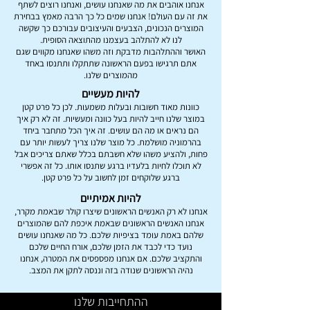
אנחנו אוהבים את מה שאנחנו עושים, ואנחנו רוצים לשתף
את זה עם העולם! אנחנו שמים כל כך הרבה מאמץ בבחירת
המוצרים הנכונים, הצבעים והעיצובים עבורכם כך שקשה
לנו לא להתלהב בעצמנו מהתוצאה הסופית.
האושר וההתלהבות מדבקת וזה משהו שאנחנו מקווים שגם
אתם תרגישו בפעם הראשונה שתתקלו ותתנסו באחד
מהמוצרים שלנו.
להיות מעשיים
כוונות מאוד חשובות ובעלות משמעות. לכן כל פרט קטן
במוצר שלנו חייב להיות בעל כוונה ומעשיות. זה לא רק איך
הם נראים או מה הם עושים. זה איך הכל מתחבר ביחד
בהרמוניה מושלמת. כל מוצר שלנו צריך לעשות יותר עם
פחות, ולהציע משהו שלא חשבתם בכלל שאתם צריכים אבל
לא תוכלו לחיות בלעדיו ברגע שתנסו אותו. כל זה אפשרי
ברגע שלוקחים זמן לחשוב על כל פרט קטן.
להיות אמיתיים
אנחנו לא רק האנשים הראשונים שיצרו קולר שבאמת מקרר,
אנחנו האנשים הראשונים שבאמת איכפת להם שהמוצרים
שלהם באמת עומד בציפיות שלכם. כל מה שאנחנו עושים
נועד כדי לכבד את הזמן שלכם, אורח החיים שלכם
והתקציב שלכם. אם אנחנו מפספסים את המטרה, אנחנו
נהיה הראשונים שנודה בזה וננסה לתקן את המצב.
ההתחייבות שלנו