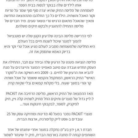
אותו לילדים שלה בבוקר לנסות בבית הספר.
לשמחתה של מליסה התיק שהיא יצרה סוף סוף שמר על טריות
וקור האוכל והשתיה. הילדים כל כך התלהבו מההמצאה החדשה
ומאיך שהאוכל פתאום הרגיש טרי ונשאר טעים. מיד חברים של
מליסה התחילו להתעניין ולבקש תיקים משלהם.
לפי הדרישה מליסה הבינה שלרעיון הקטן שלה יש פוטנציאל
להפוך למוצר שיכול לשנות חיים בכל העולם.
היא החליטה שלמשפחות מסביב לעולם מגיע אוכל טרי וקר והיא
בדיוק האמא שתספק את זה.
מליסה הוציאה פטנט על הרעיון שלה וביחד עם חבר, התחילה את
העסק החדש ועבדה עם מיטב מאפייני המוצר והייצרנים על מנת
להביא את הרעיון של לחיים. ב- 2009 היא השיקה את ה"מקרר
האישי" התיק הראשון, המתקפל והקפוא ששומר על אוכל ושתיה
קר וטרי במשך שעות. בלי מקלות קפואים ובלי שקיות קרח.
מאז ההמצאה של התיק הראשון, מליסה הרחיבה את PACKIT
ל-ליין גדול של מוצרים ותיקים החל מתיק לשתיה קלה ויין, תיק
לפיקניק, לסופר, לבקבוקי תינוקות ועוד...
מוצרי PACKIT נמכר במעל 40 מדינות ומחזיקה עסק של 25
עובדים ב-ווסט לייק קליפורניה, ארצות הברית.
חברת ר.א.ן ירון בע"מ נתקלה במוצר אחרי שזוגתו של אחד
השותפים קנתה לו מתנה בארצות הברית, תיק יד שיעזור לשמור