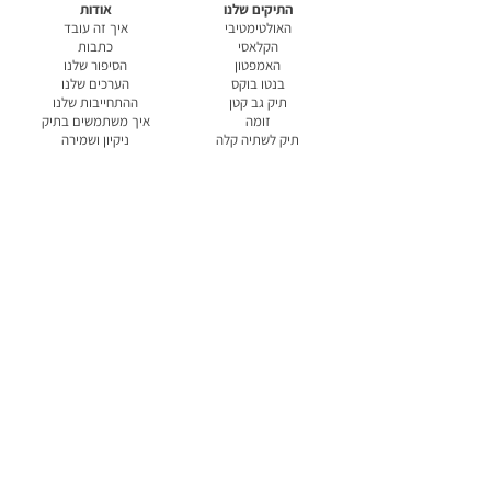
התיקים שלנו
אודות
האולטימטיבי
איך זה עובד
הקלאסי
כתבות
האמפטון
הסיפור שלנו
בנטו בוקס
הערכים שלנו
תיק גב קטן
ההתחייבות שלנו
זומה
איך משתמשים בתיק
תיק לשתיה קלה
ניקיון ושמירה
תיק כפול לשתיה קלה
בטיחות
תיק לסופר
אחריות
הקופסאות שלנו
הצהרת נגישות
הלכו אך לא נשכחו
שליחה