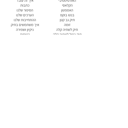
האולטימטיבי
איך זה עובד
הקלאסי
כתבות
האמפטון
הסיפור שלנו
בנטו בוקס
הערכים שלנו
תיק גב קטן
ההתחייבות שלנו
זומה
איך משתמשים בתיק
תיק לשתיה קלה
ניקיון ושמירה
תיק כפול לשתיה קלה
בטיחות
תיק לסופר
אחריות
הקופסאות שלנו
הצהרת נגישות
הלכו אך לא נשכחו
שליחה
יצירת קשר