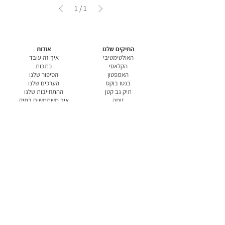
1
/
1
התיקים שלנו
אודות
האולטימטיבי
איך זה עובד
הקלאסי
כתבות
האמפטון
הסיפור שלנו
בנטו בוקס
הערכים שלנו
תיק גב קטן
ההתחייבות שלנו
זומה
איך משתמשים בתיק
תיק לשתיה קלה
ניקיון ושמירה
תיק כפול לשתיה קלה
בטיחות
תיק לסופר
אחריות
הקופסאות שלנו
הצהרת נגישות
הלכו אך לא נשכחו