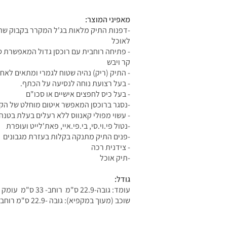
מאפיני המוצר:
-דפנות התיק מלאות בג'ל המקרר בקבוק שתי
לאוכל
- פתיחה רוחבית עם רוכסן גדול המאפשרת סג
קר ויבש
- התיק (ריק) נהיה שטוח לגמרי ומתאים לא
- בעל רצועת נוחה לנסיעה על הכתף.
- בעל כיס לחפצים אישיים או סכו"ם
-נסגר ברוכסן המאפשר איטום מוחלט של הק
- עשוי מפולי קאנווס ללא רעלים בעלת בטנה
-נטול פי.וי.סי, בי.פי.איי, פאת'לייט ועופרת
-פנים התיק מתנקה בקלות בעזרת מגבונים
- צידנית רכה
-תיק אוכל
גודל:
עומד: גובה-22.9 ס"מ רוחב- 33 ס"מ עומק - 15 ס"מ
שוכב (מעוך במקפיא): גובה -22.9 ס"מ רוחב- 35 ס"מ עומק - 5 ס"מ