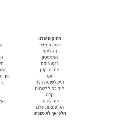
התיקים שלנו
האולטימטיבי
אי
הקלאסי
האמפטון
הס
בנטו בוקס
הע
תיק גב קטן
ההתח
זומה
איך מ
תיק לשתיה קלה
ני
תיק כפול לשתיה
קלה
תיק לסופר
הצה
הקופסאות שלנו
הלכו אך לא נשכחו