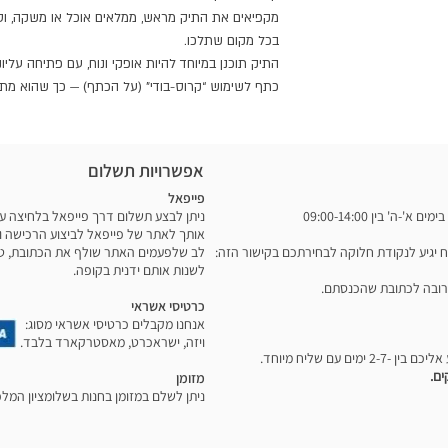
מקפיאים את התיק מראש, ממלאים אוכל או משקה, וסו
ידידותית למזון. ללא
ונייד
בכל מקום שתלכו.
 לקופסאות בנטו +
התיק תוכנן במיוחד להיות אופקי ונוח, עם פתיחה על
ניקוי נקודתי —
כתף לשימוש “קרוס-בודי” (על הכתף) — כך שהוא מתאים
אפשרויות תשלום
פייפאל
אותך לאתר של פייפאל לביצוע הרכישה ו
לב שלפעמים האתר שולף את הכתובת, טלפו
לשנות אותם ידנית בקופה.
רובה לכתובת שהכנסתם.
תאם לצורה
כרטיסי אשראי
אנחנו מקבלים כרטיסי אשראי מסוג:
ויזה, ישראכרט, מאסטרקארד בלבד.
מזומן
ניתן לשלם במזומן בחנות בשלומציון המלכה 12, תל אביב ב