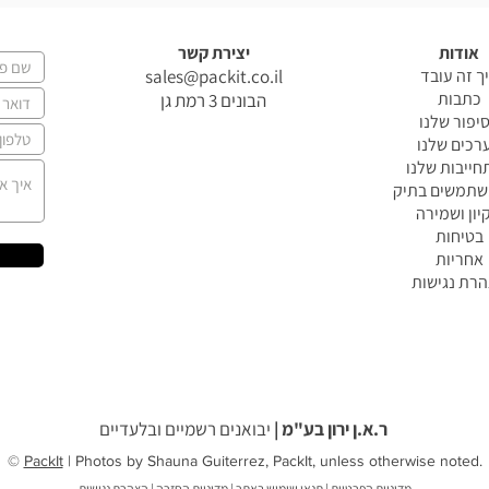
אודות
יצירת קשר
ך זה עובד
sales@packit.co.il
כתבות
הבונים 3 רמת גן
יפור שלנו
רכים שלנו
ייבות שלנו
שתמשים בתיק
קיון ושמירה
בטיחות
אחריות
רת נגישות
ר.א.ן ירון בע"מ |
יבואנים רשמיים ובלעדיים
©
PackIt
| Photos by Shauna Guiterrez, PackIt, unless otherwise noted.
מדיניות הפרטיות
|
תנאי שימוש באתר
|
מדיניות החזרה
|
הצהרת נגישות