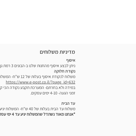
תעודת זהות).
קרירים
עשוי מבד פוליקנווס לא רעיל, עם בטנה 
טיולים, פיקניקים, חוף – פתרון קומפקטי 
PVC, ללא BPA, ללא פתלטים וללא עופרת.
ילדים / עמידה בלו"ז – מתאים במיוחד
פנים התיק ניתנת לניגוב; החלק החיצוני ל
שתייה
תחזוקה פשוטה.
מידות
כאשר פתוח:
מדיניות משלוחים
אורך: כ־25.4 ס״מ
רוחב: כ־11.4 ס״מ
איסוף
ניתן לבצע איסוף מהחנות שלנו ב-הבונים 3 רמת גן בימים א'-ה' בין 09:00-14:00
גובה: כ־20.3 ס״מ
נקודת חלוקה
במצב מקופל (להקפאה / אחסון):
משלוח לנקודת איסוף בעלות של 12 ש"ח- המשלוח יגיע לנקודת חלוקה לבחירתכם בקישור הזה:
עובי: כ־5.1 ס״מ
https://www.e-post.co.il/?page_id=632
במידה ולא בחרתם- המערכת תקבע נקודה הכי ק
אורך/גובה (לא משתנה משמעותית) בה
זמני הגעה- 4-10 ימים עסקים.
עד הבית
משלוח עד הבית בעלות של 40 ש"ח- המשלוח יגיע אליכם בין -2-7 ימים עם שליח מיוחד.
*אנחנו מאוד נשתדל שהמשלוח יגיע עד 4 ימי עסקים.