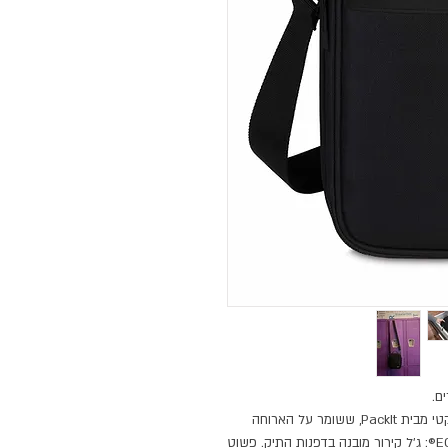
ם.
ה-Crossbody Lunch Box הוא תיק אוכל רך וקומפקטי מבית PackIt, ששומר על הארוחה
קרירה במשך שעות באמצעות טכנולוגיית ECOFREEZE®: ג’ל קירור מובנה בדפנות התיק. פשוט