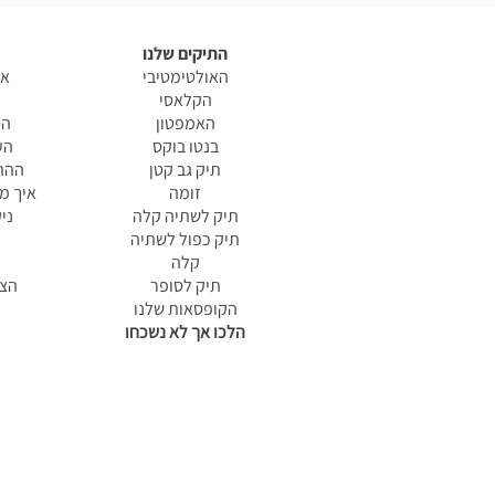
התיקים שלנו
האולטימטיבי
אי
הקלאסי
האמפטון
הס
בנטו בוקס
הע
תיק גב קטן
ההתח
זומה
איך מ
תיק לשתיה קלה
ני
תיק כפול לשתיה
קלה
תיק לסופר
הצה
הקופסאות שלנו
הלכו אך לא נשכחו