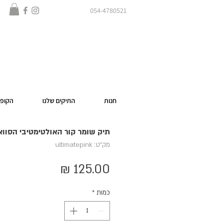
054-4780521
חנות
התיקים שלנו
הקופס
תיק שומר קור האולטימטיבי הסווא
מק"ט: ultimatepink
מחיר
כמות
*