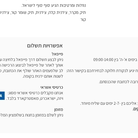
נוזלות ומרטיבות הגיע סוף סוף לישראל.
שוכב (מעוך במקפיא): גובה -13.3 ס"מ רוחב- 21.6 ס"מ עומק
טרי וקר כל היום.
קור
אפשרויות תשלום
פייפאל
אותך לאתר של פייפאל לביצוע הרכישה ו
לב שלפעמים האתר שולף את הכתובת, טלפו
לשנות אותם ידנית בקופה.
רובה לכתובת שהכנסתם.
כרטיסי אשראי
אנחנו מקבלים כרטיסי אשראי מסוג:
ויזה, ישראכרט, מאסטרקארד בלבד.
מזומן
ניתן לשלם במזומן בחנות בשלומציון המלכה 12, תל אביב ב