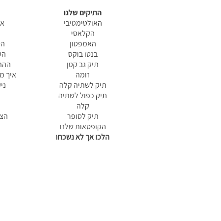
התיקים שלנו
האולטימטיבי
אי
הקלאסי
האמפטון
הס
בנטו בוקס
הע
תיק גב קטן
ההתח
זומה
איך מ
תיק לשתיה קלה
ני
תיק כפול לשתיה
קלה
תיק לסופר
הצה
הקופסאות שלנו
הלכו אך לא נשכחו