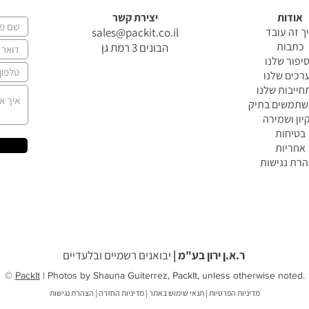
אודות
יצירת קשר
ך זה עובד
sales@packit.co.il
כתבות
הבונים 3 רמת גן
יפור שלנו
רכים שלנו
ייבות שלנו
שתמשים בתיק
קיון ושמירה
בטיחות
אחריות
רת נגישות
ר.א.ן ירון בע"מ |
יבואנים רשמיים ובלעדיים
©
PackIt
| Photos by Shauna Guiterrez, PackIt, unless otherwise noted.
מדיניות הפרטיות
|
תנאי שימוש באתר
|
מדיניות החזרה
|
הצהרת נגישות