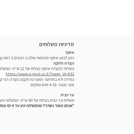
עומד: גובה-25.4 ס"מ רוחב- 21.6 ס"מ עומק 12.7 ס"מ
להכין את האוכל ולהכניס לתיק הקפוא.
עכשיו אפשר לצאת ולדעת שהאוכל ישאר 
5.7 ס"מ
מדיניות משלוחים
איסוף
ניתן לבצע איסוף מהחנות שלנו ב-הבונים 3 רמת גן בימים א'-ה' בין 09:00-14:00
נקודת חלוקה
משלוח לנקודת איסוף בעלות של 12 ש"ח- המשלוח יגיע לנקודת חלוקה לבחירתכם בקישור הזה:
https://www.e-post.co.il/?page_id=632
במידה ולא בחרתם- המערכת תקבע נקודה הכי ק
זמני הגעה- 4-10 ימים עסקים.
עד הבית
משלוח עד הבית בעלות של 40 ש"ח- המשלוח יגיע אליכם בין -2-7 ימים עם שליח מיוחד.
*אנחנו מאוד נשתדל שהמשלוח יגיע עד 4 ימי עסקים.