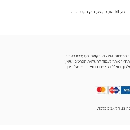
תיק מקרר, צידנית קלה, צידנית, תיק שומר קור, צידנית רכה, packit, פקאיט, תיק מקרר, שומר
ניתן לבצע תשלום דרך פייפאל בלחיצה על הכפתור PAYPAL בקופה. המערכת תעביר
תחזיר אותך לעמוד להשלמת הפרטים. שימ/י
ן ודוא"ל המצויינים בחשבון פייפאל וניתן
לבד.