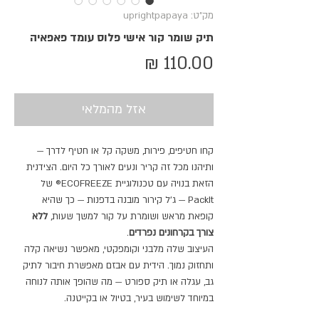
מק"ט: uprightpapaya
תיק שומר קור אישי פלוס עומד פאפאיה
מחיר
אזל מהמלאי
קחו חטיפים, פירות, משקה קל או חטיף לדרך —
ותיהנו מכל זה קריר ונעים לאורך כל היום. הצידנית
הזאת בנויה עם טכנולוגיית ECOFREEZE® של
PackIt — ג’ל קירור מובנה בדפנות — כך שהיא
קופאת מראש ושומרת על קור למשך שעות,
ללא
צורך בקרחונים נפרדים
.
העיצוב שלה מלבני וקומפקטי, מאפשר נשיאה קלה
ותחזוק נמוך. הידית עם אבזם מאפשרת חיבור לתיק
גב, עגלה או תיק ספורט — מה שהופך אותה לנוחה
במיוחד לשימוש בעיר, בטיול או בקייטנה.