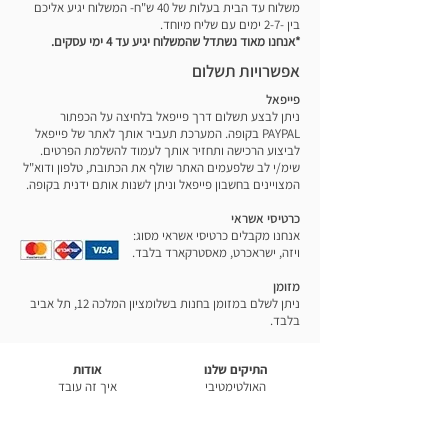
לניקוי נקודתי בעזרת מטלית.
משלוח עד הבית בעלות של 40 ש"ח- המשלוח יגיע אליכם
בין -2-7 ימים עם שליח מיוחד.
מידות (קירור / שימוש) — המרות לס״מ בלבד
*אנחנו מאוד נשתדל שהמשלוח יגיע עד 4 ימי עסקים.
אורך: כ-20.3 ס״מ
אפשרויות תשלום
רוחב: כ-10.2 ס״מ
פייפאל
גובה: כ-12.7 ס״מ
ניתן לבצע תשלום דרך פייפאל בלחיצה על הכפתור
PAYPAL בקופה. המערכת תעביר אותך לאתר של פייפאל
לביצוע הרכישה ותחזיר אותך לעמוד להשלמת הפרטים.
שימ/י לב שלפעמים האתר שולף את הכתובת, טלפון ודוא"ל
המצויינים בחשבון פייפאל וניתן לשנות אותם ידנית בקופה.
כרטיסי אשראי
אנחנו מקבלים כרטיסי אשראי מסוג:
ויזה, ישראכרט, מאסטרקארד בלבד.
מזומן
ניתן לשלם במזומן בחנות בשלומציון המלכה 12, תל אביב
בלבד.
התיקים שלנו
אודות
האולטימטיבי
איך זה עובד
הקלאסי
כתבות
האמפטון
הסיפור שלנו
בנטו בוקס
הערכים שלנו