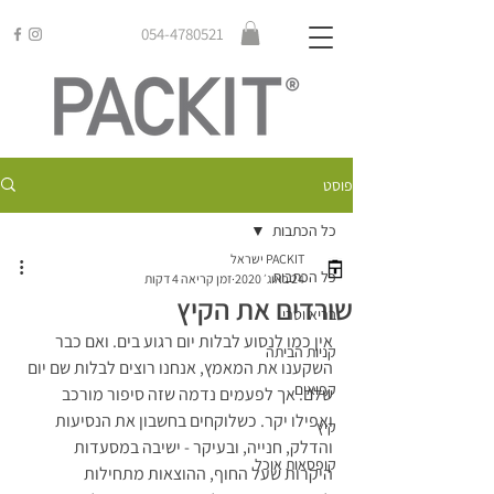
054-4780521
פוסט
כל הכתבות
PACKIT ישראל
כל הכתבות
24 באוג׳ 2020
זמן קריאה 4 דקות
שורדים את הקיץ
בריא וטרי
אין כמו לנסוע לבלות יום רגוע בים. ואם כבר 
קניות הביתה
השקענו את המאמץ, אנחנו רוצים לבלות שם יום 
קפואים
שלם. אך לפעמים נדמה שזה סיפור מורכב 
ואפילו יקר. כשלוקחים בחשבון את הנסיעות 
קיץ
והדלק, חנייה, ובעיקר - ישיבה במסעדות 
קופסאות אוכל
היקרות שעל החוף, ההוצאות מתחילות 