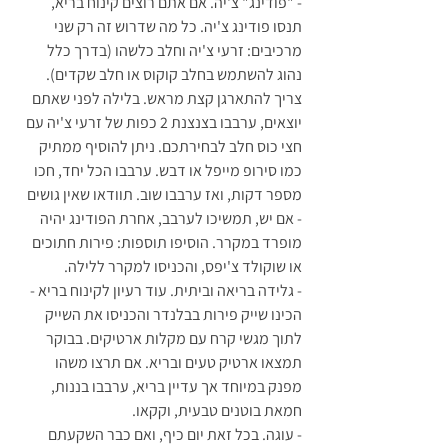
- "פודינג" צ'יה. אם אתם רוצים קינוח בריא, 
תנסו פודינג צ'יה. כל מה שדרוש זה רק שני 
מרכיבים: זרעי צ'יה וחלב כלשהו (בדרך כלל 
נהוג להשתמש בחלב קוקוס או חלב שקדים). 
צריך להתארגן קצת מראש. בלילה לפני שאתם 
יוצאים, ערבבו בצנצנת 2 כפות של זרעי צ'יה עם 
חצי כוס חלב לבחירתכם. ניתן להוסיף ממתיק 
כמו סירופ מייפל או דבש. ערבבו הכל יחד, חכו 
מספר דקות, ואז ערבבו שוב. תוודאו שאין גושים 
- אם יש, תמשיכו לערבב, אחרת הפודינג יהיה 
מופרד במקרר. הוסיפו תוספות: פירות חתוכים 
או שוקולד צ'יפס, והכניסו למקרר ללילה.
- גלידה בריאה וביתית. עוד רעיון לקינוח בריא - 
הכינו שייק פירות בבלנדר והכניסו את השייק 
לתוך מגשי קרח עם מקלות ארטיקים. בבוקר 
תמצאו ארטיק טעים ובריא. אם תרצו משהו 
מפנק במיוחד אך עדיין בריא, ערבבו בננות, 
חמאת בוטנים טבעית, וקקאו. 
- עוגה. בכל זאת יום כיף, ואם כבר השקעתם 