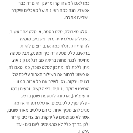
כמו לאכול משהו קר ומרענן. היום זה כבר 
אפשרי. הנה כמה רעיונות של מאכלים שיקררו 
וישביעו אתכם.
- סלט טאבולה, סלט פסטה, או סלט אחר עשיר. 
בשביל שהסלט יהיה מזין ומשביע, מומלץ 
להוסיף דגן. תלוי כמה אתם רוצים להיות 
בריאים. סלט פסטה זה כיף ומפנק, אבל פסטה 
מחיטה לבנה פחות בריאה מבורגל או קינואה. 
ניתן ללכת לפי מתכון לסלט מוכר, כמו טאבולה, 
או פשוט לבחור את השילוב האהוב עליכם של 
דגנים וירקות. נסו לשלב את כל אבות המזון - 
הוסיפו אבוקדו, זיתים, ביצה קשה, זרעים (כמו 
זרעי צ'יה), או טונה לתוספת שומן בריא.
- סלט עוף, סלט ביצים, או סלט תפוחי אדמה. 
מגיע להם סעיף אחר, כי הם סלטים מאוד שונים, 
אשר לא מבוססים על ירקות. הם צריכים קירור 
ולכן בדרך כלל לא מתאימים ליום בים - עד 
עכשיו.